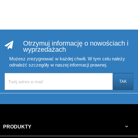
Otrzymuj informację o nowościach i
wyprzedażach
Możesz zrezygnować w każdej chwili. W tym celu należy
odnaleźć szczegóły w naszej informacji prawnej.

PRODUKTY