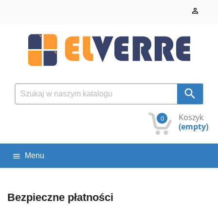


Koszyk
0
(empty)
Menu

Bezpieczne płatności